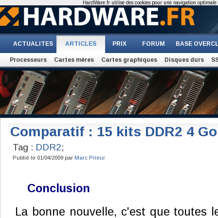
HardWare.fr utilise des cookies pour une navigation optimale et
ACTUALITES
ARTICLES
PRIX
FORUM
BASE OVERC
Processeurs
Cartes mères
Cartes graphiques
Disques durs
S
Comparatif : 15 kits DDR2 4 Go
Tag :
DDR2
;
Publié le 01/04/2009 par
Marc Prieur
Conclusion
La bonne nouvelle, c'est que toutes l