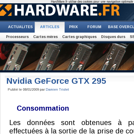
HardWare.fr utilise des cookies pour une navigation optimale et
ACTUALITES
ARTICLES
PRIX
FORUM
BASE OVERC
Processeurs
Cartes mères
Cartes graphiques
Disques durs
S
Nvidia GeForce GTX 295
Publié le 08/01/2009 par
Damien Triolet
Consommation
Les données sont obtenues à pa
effectuées à la sortie de la prise de cou