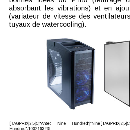
bonnes idées du P180 (feutrage de
absorbant les vibrations) et en ajo
(variateur de vitesse des ventilateur
tuyaux de watercooling).
[TAGPRIX|2|5|C|"Antec Nine Hundred"|"Nine
[TAGPRIX|2|5|C
Hundred",100216323]