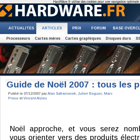
HardWare.fr utilise des cookies pour une navigation optimale et
ACTUALITES
ARTICLES
PRIX
FORUM
BASE OVERC
Processeurs
Cartes mères
Cartes graphiques
Disques durs
S
Guide de Noël 2007 : tous les p
Publié le 07/12/2007 par
Alan Safranionek
,
Julien Beguec
,
Marc
Prieur
et
Vincent Alzieu
Noël approche, et vous serez nom
vous orienter vers des produits élect