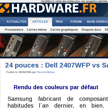
HardWare.fr utilise des cookies pour une navigation optimale et
ACTUALITES
ARTICLES
PRIX
FORUM
BASE OVERC
Processeurs
Cartes mères
Cartes graphiques
Disques durs
S
24 pouces : Dell 2407WFP vs 
Publié le 26/06/2006 par
Vincent Alzieu
Rendu des couleurs par défaut
Samsung fabricant de composan
habitudes l´an dernier, en bien. 