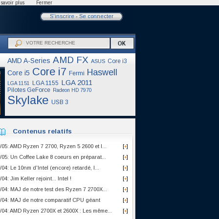
savoir plus
Fermer
S'inscrire
-
Se connecter
AMD FX
AMD A-Series
Core i3
ASUS
Core i7
Haswell
Core i5
Fermi
LGA 2011
LGA 1155
LGA 1151
Pilotes GeForce
Radeon HD 7970
Skylake
USB 3
Contenus relatifs
/05: AMD Ryzen 7 2700, Ryzen 5 2600 et I...
[
]
+
/05: Un Coffee Lake 8 coeurs en préparat...
[
]
+
/04: Le 10nm d'Intel (encore) retardé, l...
[
]
+
/04: Jim Keller rejoint... Intel !
[
]
+
/04: MAJ de notre test des Ryzen 7 2700X...
[
]
+
/04: MAJ de notre comparatif CPU géant
[
]
+
/04: AMD Ryzen 2700X et 2600X : Les même...
[
]
+