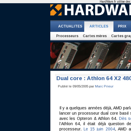
HardWare.fr utilise des 
ACTUALITES
ARTICLES
PRIX
Processeurs
Cartes mères
Cartes gra
Dual core : Athlon 64 X2 48
Publié le 09/05/2005 par
Marc Prieur
Il y a quelques années déjà, AMD parl
lancer un processeur dual core basé s
avec les Opteron & Athlon 64.
Dès s
l’Athlon 64, il était déjà question 
processeur.
Le 15 juin 2004
, AMD al