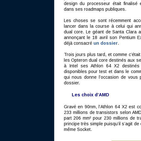
design du processeur était finalisé e
dans ses roadmaps publiques.
Les choses se sont récemment accél
lancer dans la course à celui qui an
dual core. Le géant de Santa Clara a 
annonçant le 18 avril son Pentium E
déjà consacré
un dossier
.
Trois jours plus tard, et comme c’éta
les Opteron dual core destinés aux ser
à Intel ses Athlon 64 X2 destiné
disponibles pour test et dans le comm
qui nous donne l’occasion de vous p
dossier.
Les choix d’AMD
Gravé en 90nm, l’Athlon 64 X2 est c
233 millions de transistors selon AMD
part 206 mm² pour 230 millions de t
principe très simple puisqu’il s’agit 
même Socket.