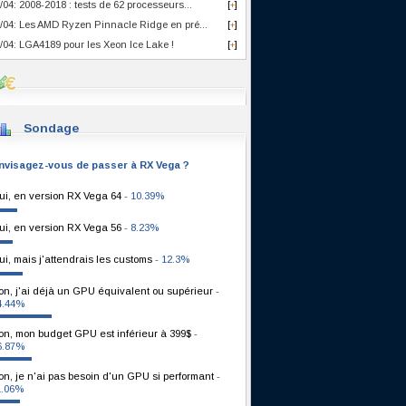
/04: 2008-2018 : tests de 62 processeurs...
[
]
+
/04: Les AMD Ryzen Pinnacle Ridge en pré...
[
]
+
/04: LGA4189 pour les Xeon Ice Lake !
[
]
+
Sondage
nvisagez-vous de passer à RX Vega ?
ui, en version RX Vega 64
- 10.39%
ui, en version RX Vega 56
- 8.23%
ui, mais j'attendrais les customs
- 12.3%
on, j'ai déjà un GPU équivalent ou supérieur
-
4.44%
on, mon budget GPU est inférieur à 399$
-
6.87%
on, je n'ai pas besoin d'un GPU si performant
-
1.06%