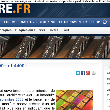
cookies pour une navigation optimale et des cookies tiers pour l'analyse du trafic et la publicité
En 
FORUM
BASE OVERCLOCKING
PC HARDWARE.FR
SHOP
phiques
Disques durs
SSD
Divers
Tout
00+ et 4400+
09
04
27
26
ait ouvertement de son intention de
ur l’architecture AMD K8 introduite
23
eptembre 2003
et le lancement de
20
de manière assez précise d’un tel
19
lait plus loin en indiquant que le