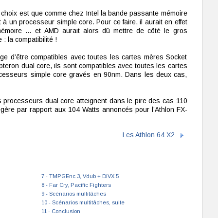
 ce choix est que comme chez Intel la bande passante mémoire
à un processeur simple core. Pour ce faire, il aurait en effet
 mémoire … et AMD aurait alors dû mettre de côté le gros
 la compatibilité !
tage d’être compatibles avec toutes les cartes mères Socket
teron dual core, ils sont compatibles avec toutes les cartes
cesseurs simple core gravés en 90nm. Dans les deux cas,
 processeurs dual core atteignent dans le pire des cas 110
égère par rapport aux 104 Watts annoncés pour l’Athlon FX-
Les Athlon 64 X2
7 - TMPGEnc 3, Vdub + DiVX 5
8 - Far Cry, Pacific Fighters
9 - Scénarios multitâches
10 - Scénarios multitâches, suite
11 - Conclusion