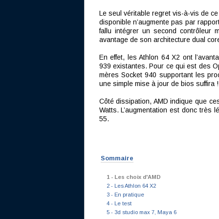
Le seul véritable regret vis-à-vis de
disponible n’augmente pas par rapport 
fallu intégrer un second contrôleur
avantage de son architecture dual core :
En effet, les Athlon 64 X2 ont l’avan
939 existantes. Pour ce qui est des Op
mères Socket 940 supportant les pro
une simple mise à jour de bios suffira !
Côté dissipation, AMD indique que ces
Watts. L’augmentation est donc très l
55.
Sommaire
1 - Les choix d'AMD
2 - Les Athlon 64 X2
3 - En pratique
4 - Le test
5 - 3d studio max 7, Maya 6