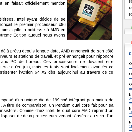
19
t en faisait officiellement mention
13
10
érées, Intel ayant décidé de se
nonçait le premier processeur x86
ainsi grillé la politesse à AMD en
xtreme Edition auquel nous avons
it déjà prévu depuis longue date, AMD annonçait de son côté
E
veurs et stations de travail, et pré-annonçait pour répondre
s aux PC de bureau. Ces processeurs ne devaient être
O
erce qu’en juin, mais les tests sont finalement avancés ce
résenter l’Athlon 64 X2 dès aujourd’hui au travers de ce
O
O
N
2
omposé d’un unique die de 199mm² intégrant pas moins de
. A titre de comparaison, un Pentium dual core fait pour sa
N
ransistors. Comme chez Intel, le dual core AMD reprend un
1
de disposer de deux processeurs venant s’insérer au sein d’un
N
1