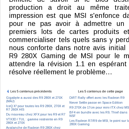
production a droit au même trait
impression est que MSI s'enfonce da
pour ne pas avoir à admettre un 
premiers lots de cartes produits et
commercialiser tels quels sans y per
nous conforte dans notre avis initial
R9 280X Gaming de MSI pour le m
attendre la révision 1.1 en espérant
résolve réellement le problème…
Les 5 contenus précédents
Les 5 contenus de cette page
Gigabyte a aussi des R9 280X et 270X
DiRT Rally offert avec les Radeon R9
(MAJ)
Never Settle passe en Space Edition
IceQ X² pour toutes les R9 280X, 270X et
R9 270X de 17cm pour mini-ITX chez MS
R7 260X HIS
BF4 en bundle avec les R9, Thief dans
Du nouveau chez XFX pour les R9 et R7
NSF
VTX3D / TUL : gamme restreinte en R9
Les Radeon R7/R9 de MSI, le point sur l
280X et 270X
280X Gaming
Avalanche de Radeon R9 280X chez