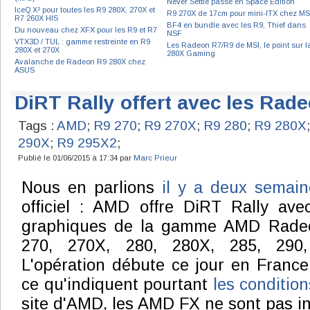
Never Settle passe en Space Edition
IceQ X² pour toutes les R9 280X, 270X et
R9 270X de 17cm pour mini-ITX chez MS
R7 260X HIS
BF4 en bundle avec les R9, Thief dans
Du nouveau chez XFX pour les R9 et R7
NSF
VTX3D / TUL : gamme restreinte en R9
Les Radeon R7/R9 de MSI, le point sur l
280X et 270X
280X Gaming
Avalanche de Radeon R9 280X chez
ASUS
DiRT Rally offert avec les Rad
Tags :
AMD
;
R9 270
;
R9 270X
;
R9 280
;
R9 280X
290X
;
R9 295X2
;
Publié le 01/06/2015 à 17:34 par
Marc Prieur
Nous en parlions
il y a deux semain
officiel : AMD offre DiRT Rally ave
graphiques de la gamme AMD Radeon
270, 270X, 280, 280X, 285, 290
L'opération débute ce jour en France
ce qu'indiquent pourtant
les conditio
site d'AMD, les AMD FX ne sont pas in