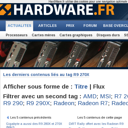
HardWare.fr utilise des cookies pour une navigation optimale et
ACTUALITES
ARTICLES
PRIX
FORUM
BASE OVERC
Processeurs
Cartes mères
Cartes graphiques
Disques durs
S
Les derniers contenus liés au tag R9 270X
Afficher sous forme de :
Titre
| Flux
Filtrer avec un second tag :
AMD
;
MSI
;
R7 2
R9 290
;
R9 290X
;
Radeon
;
Radeon R7
;
Rade
Les 5 contenus précédents
Les 5 contenus de cette page
Gigabyte a aussi des R9 280X et 270X
DiRT Rally offert avec les Radeon R9
(MAJ)