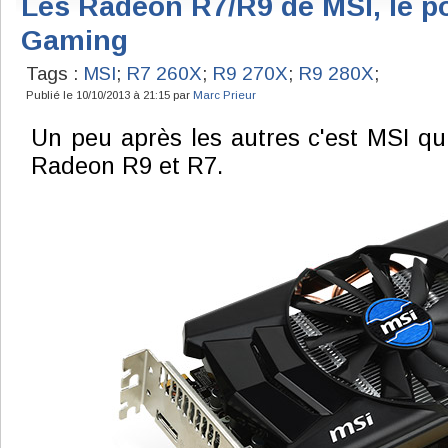
Les Radeon R7/R9 de MSI, le po
Gaming
Tags :
MSI
;
R7 260X
;
R9 270X
;
R9 280X
;
Publié le 10/10/2013 à 21:15 par
Marc Prieur
Un peu après les autres c'est MSI q
Radeon R9 et R7.