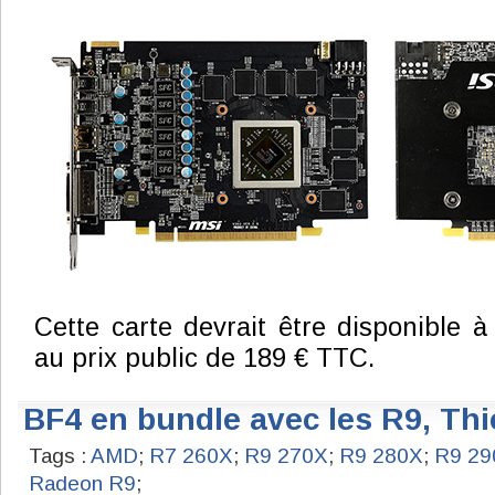
Cette carte devrait être disponible à
au prix public de 189 € TTC.
BF4 en bundle avec les R9, Th
Tags :
AMD
;
R7 260X
;
R9 270X
;
R9 280X
;
R9 29
Radeon R9
;