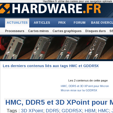
HardWare.fr utilise des cookies pour une navigation optimale et
ACTUALITES
ARTICLES
PRIX
FORUM
BASE OVERC
Processeurs
Cartes mères
Cartes graphiques
Disques durs
S
Les derniers contenus liés aux tags HMC et GDDR5X
Les 2 contenus de cette page
HMC, DDR5 et 3D XPoint pour Micron
Micron mise sur la GDDR5X
HMC, DDR5 et 3D XPoint pour 
Tags :
3D XPoint
;
DDR5
;
GDDR5X
;
HBM
;
HMC
;