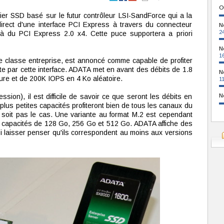
O
 SSD basé sur le futur contrôleur LSI-SandForce qui a la
direct d'une interface PCI Express à travers du connecteur
N
2
à du PCI Express 2.0 x4. Cette puce supportera a priori
N
1
 classe entreprise, est annoncé comme capable de profiter
te par cette interface. ADATA met en avant des débits de 1.8
N
ture et de 200K IOPS en 4 Ko aléatoire.
1
ion), il est difficile de savoir ce que seront les débits en
N
plus petites capacités profiteront bien de tous les canaux du
ne soit pas le cas. Une variante au format M.2 est cependant
capacités de 128 Go, 256 Go et 512 Go. ADATA affiche des
oi laisser penser qu'ils correspondent au moins aux versions