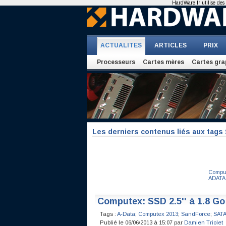
HardWare.fr utilise des 
ACTUALITES
ARTICLES
PRIX
Processeurs
Cartes mères
Cartes gra
Les derniers contenus liés aux tags
Comput
ADATA
Computex: SSD 2.5'' à 1.8 G
Tags :
A-Data
;
Computex 2013
;
SandForce
;
SATA
Publié le 06/06/2013 à 15:07 par
Damien Triolet