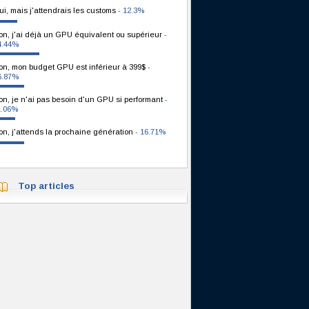
ui, mais j'attendrais les customs
- 12.3%
on, j'ai déjà un GPU équivalent ou supérieur
-
4.44%
on, mon budget GPU est inférieur à 399$
-
6.87%
on, je n'ai pas besoin d'un GPU si performant
-
1.06%
on, j'attends la prochaine génération
- 16.71%
Top articles