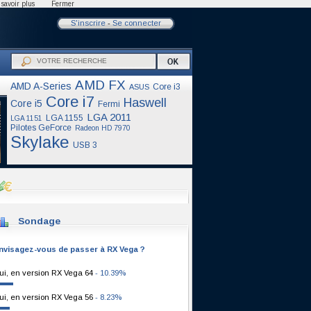
savoir plus
Fermer
S'inscrire
-
Se connecter
AMD FX
AMD A-Series
Core i3
ASUS
Core i7
Haswell
Core i5
Fermi
LGA 2011
LGA 1155
LGA 1151
Pilotes GeForce
Radeon HD 7970
Skylake
USB 3
Sondage
nvisagez-vous de passer à RX Vega ?
ui, en version RX Vega 64
- 10.39%
ui, en version RX Vega 56
- 8.23%