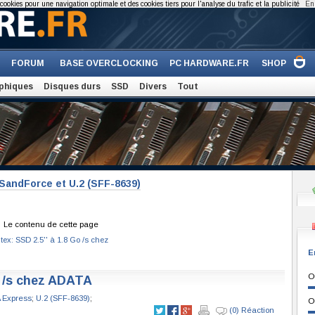
cookies pour une navigation optimale et des cookies tiers pour l'analyse du trafic et la publicité
En 
FORUM
BASE OVERCLOCKING
PC HARDWARE.FR
SHOP
phiques
Disques durs
SSD
Divers
Tout
 SandForce et U.2 (SFF-8639)
Le contenu de cette page
ex: SSD 2.5'' à 1.8 Go /s chez
E
O
o /s chez ADATA
 Express
;
U.2 (SFF-8639)
;
O
(0) Réaction