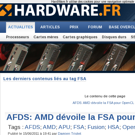
HardWare.fr utilise des cookies pour une navigation optimale et
ACTUALITES
ARTICLES
PRIX
FORUM
BASE OVERC
Processeurs
Cartes mères
Cartes graphiques
Disques durs
S
Les derniers contenus liés au tag FSA
Le contenu de cette page
AFDS: AMD dévoile la FSA pour OpenCL
AFDS: AMD dévoile la FSA pou
Tags :
AFDS
;
AMD
;
APU
;
FSA
;
Fusion
;
HSA
;
Ope
Publié le 15/06/2011 à 19:41 par
Damien Triolet