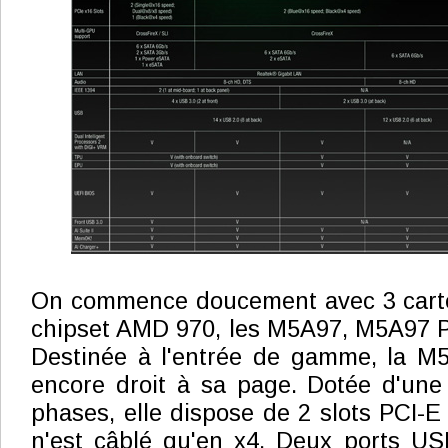
On commence doucement avec 3 cart
chipset AMD 970, les M5A97, M5A97
Destinée à l'entrée de gamme, la 
encore droit à sa page. Dotée d'une
phases, elle dispose de 2 slots PCI-E
n'est câblé qu'en x4. Deux ports US