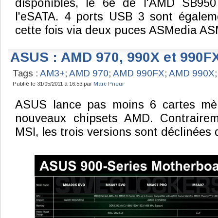
disponibles, le 6è de l'AMD SB950 
l'eSATA. 4 ports USB 3 sont égalem
cette fois via deux puces ASMedia A
ASUS : AMD 970, 990X et 990F
Tags :
AM3+
;
AMD 970
;
AMD 990FX
;
AMD 990X
Publié le 31/05/2011 à 16:53 par
Marc Prieur
ASUS lance pas moins 6 cartes mèr
nouveaux chipsets AMD. Contrairem
MSI, les trois versions sont déclinées 