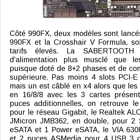
Côté 990FX, deux modèles sont lan
990FX et la Crosshair V Formula, s
tarifs élevés. La SABERTOOTH 
d'alimentation plus musclé que le
puisque doté de 8+2 phases et de co
supérieure. Pas moins 4 slots PCI-E
mais un est câblé en x4 alors que les
en 16/8/8 avec les 3 cartes présen
puces additionnelles, on retrouve l
pour le réseau Gigabit, le Realtek ALC
JMicron JMB362, en double, pour 2 
eSATA et 1 Power eSATA, le VIA 6308
et 2 puces ASMedia pour 4 USB 3 d