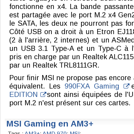
fonctionne en x4. La bande passante
est partagée avec le port M.2 x4 Gen2
le SATA, les deux ne pourront pas fo
Côté USB on a droit à un Etron EJ11
(2 à l'arrière, 2 internes) et un ASM
un USB 3.1 Type-A et un Type-C à l'a
pris en charge par un Realtek ALC1150
par un Realtek TRL8111GR.
Pour finir MSI ne propose pas encore 
équivalent. Les
990FXA Gaming
EDITION
sont ainsi équipées de l'
port M.2 n'est présent sur ces cartes.
MSI Gaming en AM3+
Tags :
AM3+
;
AMD 970
;
MSI
;