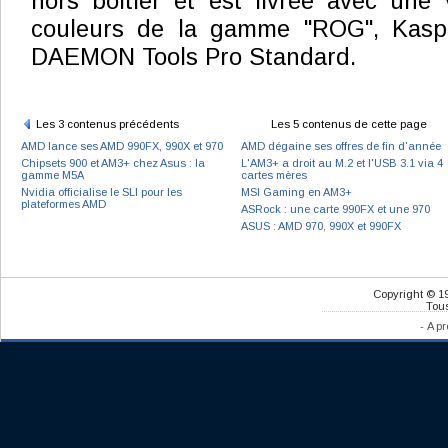
hors boitier et est livrée avec une
couleurs de la gamme "ROG", Kaspe
DAEMON Tools Pro Standard.
Les 3 contenus précédents
Les 5 contenus de cette page
AMD lance ses AMD 990FX, 990X et 970
AMD dégaine ses offres de fin d'année
Chipsets 900 et AM3+ chez Asus : la
L'AM3+ a droit au M.2 et l'USB 3.1 via 4
gamme M5A
cartes mères
Nvidia officialise le SLI pour les
MSI Gaming en AM3+
plateformes AMD
ASRock : une carte 990FX et une 970
ASUS : AMD 970, 990X et 990FX
Copyright © 1
Tous
-
A pr