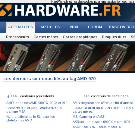
HardWare.fr utilise des cookies pour une navigation optimale et
ACTUALITES
ARTICLES
PRIX
FORUM
BASE OVERC
Processeurs
Cartes mères
Cartes graphiques
Disques durs
S
Les derniers contenus liés au tag AMD 970
Les 3 contenus précédents
Les 5 contenus de cette page
AMD lance ses AMD 990FX, 990X et 970
AMD dégaine ses offres de fin d'année
Chipsets 900 et AM3+ chez Asus : la
L'AM3+ a droit au M.2 et l'USB 3.1 via 4
gamme M5A
cartes mères
Nvidia officialise le SLI pour les
MSI Gaming en AM3+
plateformes AMD
ASRock : une carte 990FX et une 970
ASUS : AMD 970, 990X et 990FX