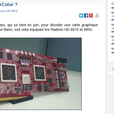
rColor ?
O
eon HD 6870
;
N
2
ex, qui se tient en juin, pour dévoiler une carte graphique
N
1
 Barts, soit celui équipant les Radeon HD 6870 et 6850.
N
1
N