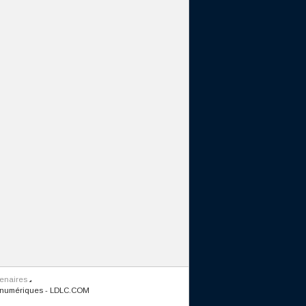
tenaires
 numériques
-
LDLC.COM