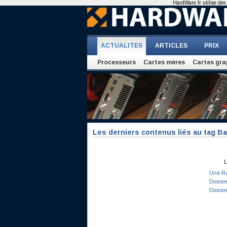
HardWare.fr utilise des 
ACTUALITES
ARTICLES
PRIX
Processeurs
Cartes mères
Cartes gra
Les derniers contenus liés au tag Ba
L
Une Ra
Dossie
Dossie