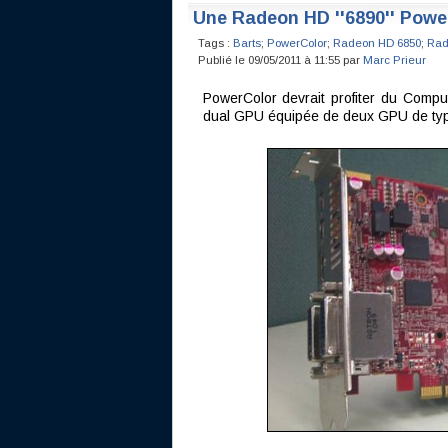
Une Radeon HD ''6890'' Powe
Tags :
Barts
;
PowerColor
;
Radeon HD 6850
;
Rad
Publié le 09/05/2011 à 11:55 par
Marc Prieur
PowerColor devrait profiter du Comput
dual GPU équipée de deux GPU de type