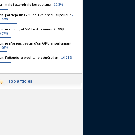
ui, mais j'attendrais les customs
- 12.3%
on, j'ai déjà un GPU équivalent ou supérieur
-
4.44%
on, mon budget GPU est inférieur à 399$
-
6.87%
on, je n'ai pas besoin d'un GPU si performant
-
1.06%
on, j'attends la prochaine génération
- 16.71%
Top articles