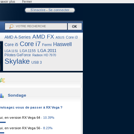
savoir plus
Fermer
S'inscrire
-
Se connecter
AMD FX
AMD A-Series
Core i3
ASUS
Core i7
Haswell
Core i5
Fermi
LGA 2011
LGA 1155
LGA 1151
Pilotes GeForce
Radeon HD 7970
Skylake
USB 3
Sondage
nvisagez-vous de passer à RX Vega ?
ui, en version RX Vega 64
- 10.39%
ui, en version RX Vega 56
- 8.23%