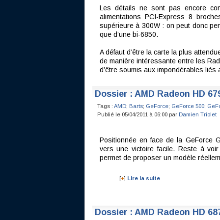
Les détails ne sont pas encore co
alimentations PCI-Express 8 broch
supérieure à 300W : on peut donc pens
que d’une bi-6850.
A défaut d’être la carte la plus attendu
de manière intéressante entre les Ra
d’être soumis aux impondérables liés 
Dossier : AMD Radeon HD 67
Tags :
AMD
;
Barts
;
GeForce
;
GeForce 500
;
GeFo
Publié le 05/04/2011 à 06:00 par
Damien Triolet
Positionnée en face de la GeForce 
vers une victoire facile. Reste à vo
permet de proposer un modèle réelleme
[
+
]
Lire la suite
Dossier : AMD Radeon HD 687