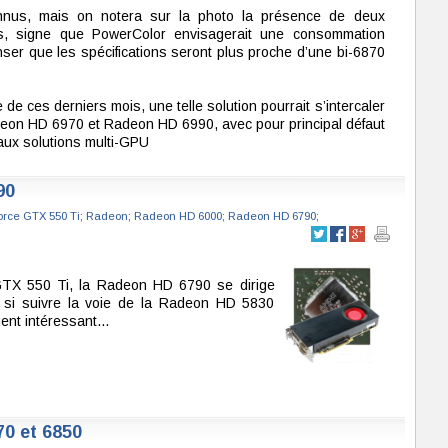
nnus, mais on notera sur la photo la présence de deux
es, signe que PowerColor envisagerait une consommation
er que les spécifications seront plus proche d’une bi-6870
e de ces derniers mois, une telle solution pourrait s’intercaler
deon HD 6970 et Radeon HD 6990, avec pour principal défaut
aux solutions multi-GPU
90
rce GTX 550 Ti
;
Radeon
;
Radeon HD 6000
;
Radeon HD 6790
;
GTX 550 Ti, la Radeon HD 6790 se dirige
ir si suivre la voie de la Radeon HD 5830
nt intéressant...
0 et 6850