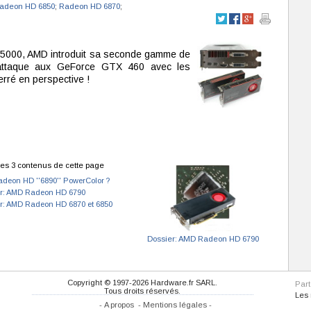
adeon HD 6850
;
Radeon HD 6870
;
 5000, AMD introduit sa seconde gamme de
'attaque aux GeForce GTX 460 avec les
ré en perspective !
es 3 contenus de cette page
deon HD ''6890'' PowerColor ?
r: AMD Radeon HD 6790
r: AMD Radeon HD 6870 et 6850
Dossier: AMD Radeon HD 6790
Copyright © 1997-2026 Hardware.fr SARL.
Par
Tous droits réservés.
Les
-
A propos
-
Mentions légales
-