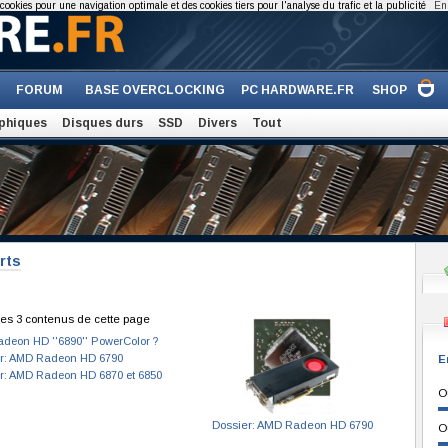
cookies pour une navigation optimale et des cookies tiers pour l'analyse du trafic et la publicité
En 
FORUM
BASE OVERCLOCKING
PC HARDWARE.FR
SHOP
phiques
Disques durs
SSD
Divers
Tout
rts
es 3 contenus de cette page
deon HD ''6890'' PowerColor ?
r: AMD Radeon HD 6790
E
r: AMD Radeon HD 6870 et 6850
O
Dossier: AMD Radeon HD 6790
O