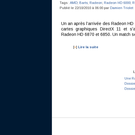
Tags :
AMD
;
Barts
;
Radeon
;
Radeon HD 6000
;
R
Publié le 22/10/2010 à 06:00 par
Damien Triolet
Un an après l’arrivée des Radeon HD
cartes graphiques DirectX 11 et s
Radeon HD 6870 et 6850. Un match ser
[
+
]
Lire la suite
L
Une Ra
Dossie
Dossie