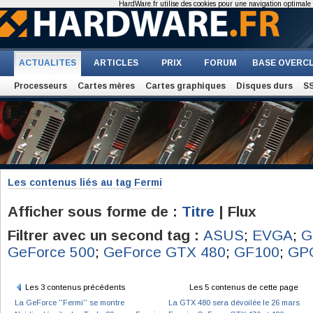
HardWare.fr utilise des cookies pour une navigation optimale et
ACTUALITES
ARTICLES
PRIX
FORUM
BASE OVERC
Processeurs
Cartes mères
Cartes graphiques
Disques durs
S
Les contenus liés au tag Fermi
Afficher sous forme de :
Titre
| Flux
Filtrer avec un second tag :
ASUS
;
EVGA
;
G
GeForce 500
;
GeForce GTX 480
;
GF100
;
GP
Les 3 contenus précédents
Les 5 contenus de cette page
La GeForce ''Fermi'' se montre
La GTX 480 sera dévoilée le 26 mars