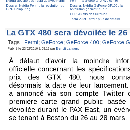
Nvidia dévoile des Tesla 20 avec Fermi
Fermi = GeForce GTX 470 et 480
Dossier: Nvidia Fermi : la révolution du
Dossier: Nvidia GeForce GF100 : la
GPU Computing
révolution géométrique ?
CES: 3D Vision Surround
Tesla 20 et Fermi : plus de détails
La GTX 480 sera dévoilée le 26
Tags :
Fermi
;
GeForce
;
GeForce 400
;
GeForce G
Publié le 23/02/2010 à 08:15 par
Benoit Lamamy
À défaut d'avoir la moindre infor
officielle concernant les spécification
prix des GTX 480, nous conna
désormais la date de leur lancement.
a annoncé via son compte Twitter 
première carte grand public basée
dévoilée durant le PAX East, un évé
se tenant à Boston du 26 au 28 mars.