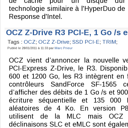
de cache pour un disque dur t
technologie similaire à l'HyperDuo de
Response d'Intel.
OCZ Z-Drive R3 PCI-E, 1 Go /s 
Tags :
OCZ
;
OCZ Z-Drive
;
SSD PCI-E
;
TRIM
;
Publié le 28/01/2011 à 11:33 par
Marc Prieur
OCZ vient d’annoncer la nouvelle 
PCI-Express Z-Drive, le R3. Disponib
600 et 1200 Go, les R3 intègrent en 
contrôleurs SandForce SF-1565 c
d’afficher des débits de 1 Go /s et 900
écriture séquentielle et 135 000 
aléatoires de 4 Ko. En version P8
utilisent de la MLC mais OCZ 
déclinaisons SLC et eMLC sont égalem