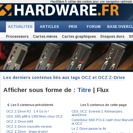
HardWare.fr utilise des cookies pour une navigation optimale et
ACTUALITES
ARTICLES
PRIX
FORUM
BASE OVERC
Processeurs
Cartes mères
Cartes graphiques
Disques durs
S
Les derniers contenus liés aux tags OCZ et OCZ Z-Drive
Afficher sous forme de :
Titre
| Flux
Les 5 contenus précédents
Les 5 contenus de cette page
OCZ Z-Drive R2 : 1.4 Go /s !
CES: OCZ: Everest 2, Kilimanjaro,
æonDrive...
CES: SSD p88 à 1300 Mo/s chez OCZ
Contrôleur SSD PCI-E natif chez Marvell
OCZ Z-Drive m84
et OCZ
OCZ Z-Drive nouvelle version
Le Z-Drive passe la 4è
OCZ Z-Drive : dispo et prix!