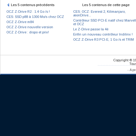
Les 5 contenus précédents
Les 5 contenus de cette page
OCZ Z-Drive R2 : 1.4 Go /s !
CES: OCZ: Everest 2, Kilimanjaro,
æonDrive...
CES: SSD p88 à 1300 Mo/s chez OCZ
Contrôleur SSD PCI-E natif chez Marvell
OCZ Z-Drive m84
et OCZ
OCZ Z-Drive nouvelle version
Le Z-Drive passe la 4è
OCZ Z-Drive : dispo et prix!
Enfin un nouveau contrôleur Indilinx !
OCZ Z-Drive R3 PCI-E, 1 Go /s et TRIM
Copyright © 1
Tous
-
A pr