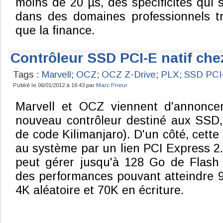
moins de 20 µs, des spécificités qui
dans des domaines professionnels tr
que la finance.
Contrôleur SSD PCI-E natif che
Tags :
Marvell
;
OCZ
;
OCZ Z-Drive
;
PLX
;
SSD PCI
Publié le 06/01/2012 à 16:43 par
Marc Prieur
Marvell et OCZ viennent d'annonce
nouveau contrôleur destiné aux SSD
de code Kilimanjaro). D'un côté, cett
au système par un lien PCI Express 2.0 
peut gérer jusqu'à 128 Go de Flash
des performances pouvant atteindre 
4K aléatoire et 70K en écriture.