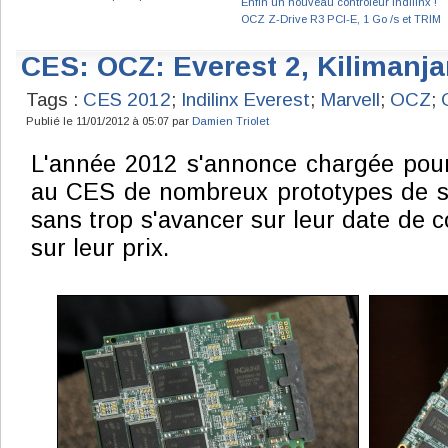
Enfin un nouveau contrôleur Indilinx !
OCZ Z-Drive R3 PCI-E, 1 Go /s et TRIM
CES: OCZ: Everest 2, Kilimanja
Tags :
CES 2012
;
Indilinx Everest
;
Marvell
;
OCZ
;
Publié le 11/01/2012 à 05:07 par
Damien Triolet
L'année 2012 s'annonce chargée pou
au CES de nombreux prototypes de se
sans trop s'avancer sur leur date de c
sur leur prix.