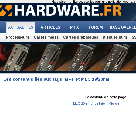
HardWare.fr utilise des cookies pour une navigation optimale et
ACTUALITES
ARTICLES
PRIX
FORUM
BASE OVERC
Processeurs
Cartes mères
Cartes graphiques
Disques durs
S
Les contenus liés aux tags IMFT et MLC 19/20nm
Le contenu de cette page
MLC 20nm chez Intel / Micron