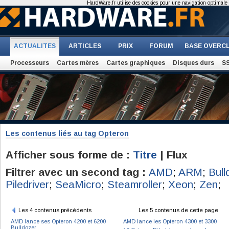
HardWare.fr utilise des cookies pour une navigation optimale et
ACTUALITES
ARTICLES
PRIX
FORUM
BASE OVERC
Processeurs
Cartes mères
Cartes graphiques
Disques durs
S
Les contenus liés au tag Opteron
Afficher sous forme de :
Titre
| Flux
Filtrer avec un second tag :
AMD
;
ARM
;
Bull
Piledriver
;
SeaMicro
;
Steamroller
;
Xeon
;
Zen
;
Les 4 contenus précédents
Les 5 contenus de cette page
AMD lance ses Opteron 4200 et 6200
AMD lance les Opteron 4300 et 3300
Bulldozer