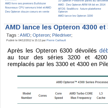
10 Opteron Piledriver parés au lanceme
AMD livre ses premiers Bulldozer
AMD : Des Opteron ARM 64-bit en 2014
Nouveaux CPU serveurs Intel et AMD
AFDS: SeaMicro : future plateforme
Des Opteron douze coeurs en vente
Opteron
AMD lance les Opteron 3200
AMD lance les Opteron 4300 et
Tags :
AMD
;
Opteron
;
Piledriver
;
Publié le 04/12/2012 à 15:12 par
Pierre Caillault
Après les Opteron 6300 dévoilés
dé
au tour des séries 3200 et 4200 (
remplacés par les 3300 et 4300 en Pile