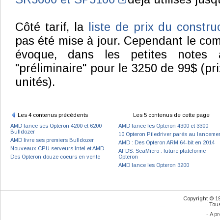
Côté tarif, la
liste de prix du constr
pas été mise à jour. Cependant le c
évoque, dans les petites notes 
"préliminaire" pour le 3250 de 99$ (pri
unités).
Les 4 contenus précédents
Les 5 contenus de cette page
AMD lance ses Opteron 4200 et 6200
AMD lance les Opteron 4300 et 3300
Bulldozer
10 Opteron Piledriver parés au lanceme
AMD livre ses premiers Bulldozer
AMD : Des Opteron ARM 64-bit en 2014
Nouveaux CPU serveurs Intel et AMD
AFDS: SeaMicro : future plateforme
Des Opteron douze coeurs en vente
Opteron
AMD lance les Opteron 3200
Copyright © 1
Tous
-
A pr