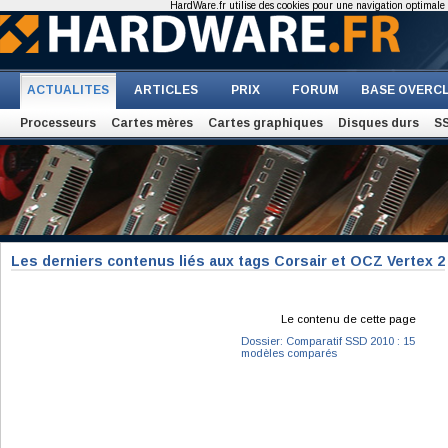
HardWare.fr utilise des cookies pour une navigation optimale et
ACTUALITES
ARTICLES
PRIX
FORUM
BASE OVERC
Processeurs
Cartes mères
Cartes graphiques
Disques durs
S
Les derniers contenus liés aux tags Corsair et OCZ Vertex 2
Le contenu de cette page
Dossier: Comparatif SSD 2010 : 15
modèles comparés