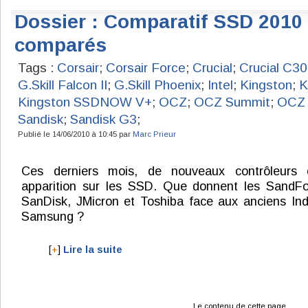
Dossier : Comparatif SSD 2010
comparés
Tags :
Corsair
;
Corsair Force
;
Crucial
;
Crucial C3
G.Skill Falcon II
;
G.Skill Phoenix
;
Intel
;
Kingston
;
K
Kingston SSDNOW V+
;
OCZ
;
OCZ Summit
;
OCZ 
Sandisk
;
Sandisk G3
;
Publié le 14/06/2010 à 10:45 par
Marc Prieur
Ces derniers mois, de nouveaux contrôleurs o
apparition sur les SSD. Que donnent les SandFor
SanDisk, JMicron et Toshiba face aux anciens Indil
Samsung ?
[
+
]
Lire la suite
Le contenu de cette page