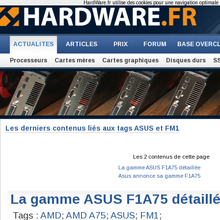
HardWare.fr utilise des cookies pour une navigation optimale et
ACTUALITES
ARTICLES
PRIX
FORUM
BASE OVERC
Processeurs
Cartes mères
Cartes graphiques
Disques durs
S
Les derniers contenus liés aux tags ASUS et FM1
Les 2 contenus de cette page
La gamme ASUS F1A75 détaillée
Asus annonce sa gamme F1A75
La gamme ASUS F1A75 détaill
Tags :
AMD
;
AMD A75
;
ASUS
;
FM1
;