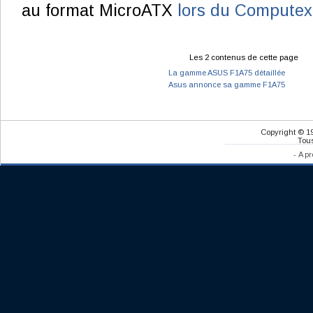
au format MicroATX
lors du Compute
Les 2 contenus de cette page
La gamme ASUS F1A75 détaillée
Asus annonce sa gamme F1A75
Copyright © 1
Tous
-
A pr