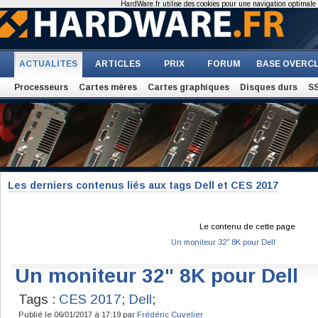
HardWare.fr utilise des cookies pour une navigation optimale et
ACTUALITES
ARTICLES
PRIX
FORUM
BASE OVERC
Processeurs
Cartes mères
Cartes graphiques
Disques durs
S
Les derniers contenus liés aux tags Dell et CES 2017
Le contenu de cette page
Un moniteur 32" 8K pour Dell
Un moniteur 32" 8K pour Dell
Tags :
CES 2017
;
Dell
;
Publié le 06/01/2017 à 17:19 par
Frédéric Cuvelier