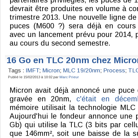
partenaires privilégiés, les puces d
devrait être produites en volume à c
trimestre 2013. Une nouvelle ligne d
puces (M600 ?) sera déjà en cours
avec un lancement prévu pour 2014, 
au cours du second semestre.
16 Go en TLC 20nm chez Micro
Tags :
IMFT
;
Micron
;
MLC 19/20nm
;
Process
;
TL
Publié le 15/02/2013 à 10:02 par
Marc Prieur
Micron avait déjà annoncé une puc
gravée en 20nm,
c'était en décem
mémoire utilisait la technologie MLC (
Aujourd'hui le fondeur annonce une 
Gb) qui utilise la TLC (3 bits par cell
que 146mm², soit une baisse de la s