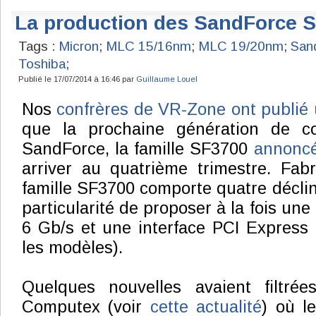
La production des SandForce 
Tags :
Micron
;
MLC 15/16nm
;
MLC 19/20nm
;
San
Toshiba
;
Publié le 17/07/2014 à 16:46 par
Guillaume Louel
Nos
confrères de VR-Zone ont publié 
que la prochaine génération de c
SandForce, la famille SF3700
annoncé
arriver au quatrième trimestre. Fab
famille SF3700 comporte quatre déclin
particularité de proposer à la fois une
6 Gb/s et une interface PCI Express 
les modèles).
Quelques nouvelles avaient filtré
Computex (voir
cette actualité
) où le