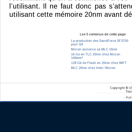
l’utilisant. Il ne faut donc pas s’att
utilisant cette mémoire 20nm avant dé
Les 5 contenus de cette page
La production des SandForce SF3700
pour Q4
Micron annonce sa MLC 16nm
16 Go en TLC 20nm chez Micron :
146mm²
128 Gb de Flash en 20nm chez IMFT
MLC 20nm chez Intel / Micron
Copyright © 1
Tous
-
A pr