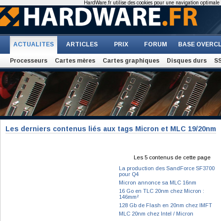
HardWare.fr utilise des cookies pour une navigation optimale et
ACTUALITES
ARTICLES
PRIX
FORUM
BASE OVERC
Processeurs
Cartes mères
Cartes graphiques
Disques durs
S
Les derniers contenus liés aux tags Micron et MLC 19/20nm
Les 5 contenus de cette page
La production des SandForce SF3700
pour Q4
Micron annonce sa MLC 16nm
16 Go en TLC 20nm chez Micron :
146mm²
128 Gb de Flash en 20nm chez IMFT
MLC 20nm chez Intel / Micron