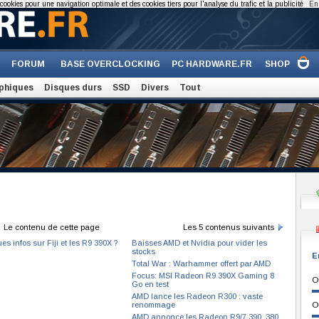
cookies pour une navigation optimale et des cookies tiers pour l'analyse du trafic et la publicité
En 
FORUM
BASE OVERCLOCKING
PC HARDWARE.FR
SHOP
phiques
Disques durs
SSD
Divers
Tout
Le contenu de cette page
Les 5 contenus suivants
s infos sur Fiji et les R9 390X ?
Baisses AMD et Nvidia pour vider les
stocks
E
Total War : Warhammer offert par AMD
Focus: MSI Radeon R9 390X Gaming 8
O
Go en test
AMD lance les Radeon R300 : vaste
renommage
O
AMD annonce les Radeon R9/7 390, 380,