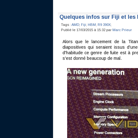
Quelques infos sur Fiji et les
Tags :
AMD
;
Fiji
;
HBM
;
R9 390X
;
Publié le 17/03/2015 à 15:32 par
Marc Prieur
Alors que le lancement de la Tit
diapositives qui seraient issus d'u
d'habitude ce genre de fuite est à pr
s'est donné beaucoup de mal.