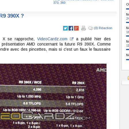
370, 360
O
N
 R9 390X ?
2
(0) Réaction
N
1
an X se rapproche,
VideoCardz.com
a publié hier des
N
ne présentation AMD concernant la future R9 390X. Comme
1
endre avec des pincettes, mais si c'est un faux le faussaire
N