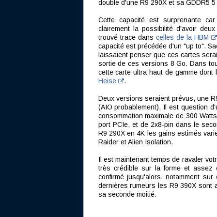
double d'une R9 290X et sa GDDR5 5 
Cette capacité est surprenante ca
clairement la possibilité d'avoir d
trouvé trace dans
celles de la HBM
capacité est précédée d'un "up to". S
laissaient penser que ces cartes seraien
sortie de ces versions 8 Go. Dans tou
cette carte ultra haut de gamme dont 
Heise
.
Deux versions seraient prévus, une R
(AIO probablement). Il est question d'
consommation maximale de 300 Watts 
port PCIe, et de 2x8-pin dans le sec
R9 290X en 4K les gains estimés varie
Raider et Alien Isolation.
Il est maintenant temps de ravaler votr
très crédible sur la forme et assez
confirmé jusqu'alors, notamment sur
dernières rumeurs les R9 390X sont a
sa seconde moitié.