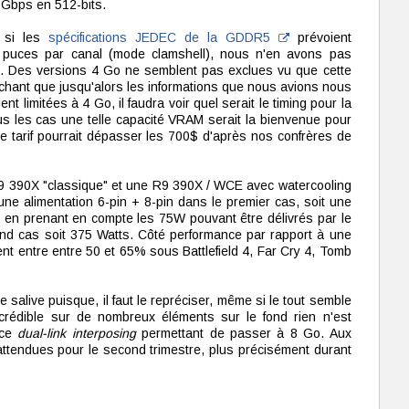
Gbps en 512-bits.
r si les
spécifications JEDEC de la GDDR5
prévoient
eux puces par canal (mode clamshell), nous n'en avons pas
. Des versions 4 Go ne semblent pas exclues vu que cette
achant que jusqu'alors les informations que nous avions nous
t limitées à 4 Go, il faudra voir quel serait le timing pour la
s les cas une telle capacité VRAM serait la bienvenue pour
le tarif pourrait dépasser les 700$ d'après nos confrères de
9 390X "classique" et une R9 390X / WCE avec watercooling
une alimentation 6-pin + 8-pin dans le premier cas, soit une
en prenant en compte les 75W pouvant être délivrés par le
ond cas soit 375 Watts. Côté performance par rapport à une
nt entre entre 50 et 65% sous Battlefield 4, Far Cry 4, Tomb
e salive puisque, il faut le repréciser, même si le tout semble
 crédible sur de nombreux éléments sur le fond rien n'est
 ce
dual-link interposing
permettant de passer à 8 Go. Aux
ttendues pour le second trimestre, plus précisément durant