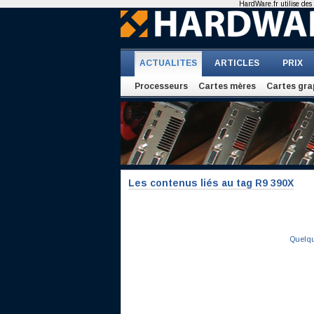
HardWare.fr utilise des 
ACTUALITES
ARTICLES
PRIX
Processeurs
Cartes mères
Cartes gra
Les contenus liés au tag R9 390X
Quelque