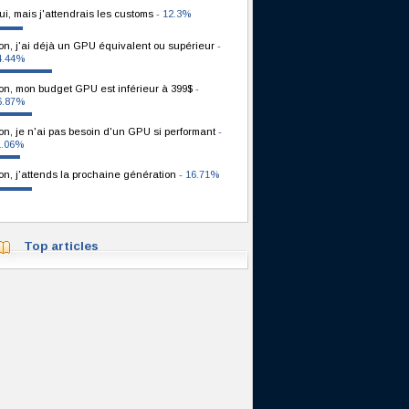
ui, mais j'attendrais les customs
- 12.3%
on, j'ai déjà un GPU équivalent ou supérieur
-
4.44%
on, mon budget GPU est inférieur à 399$
-
6.87%
on, je n'ai pas besoin d'un GPU si performant
-
1.06%
on, j'attends la prochaine génération
- 16.71%
Top articles