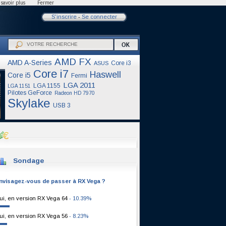
savoir plus
Fermer
S'inscrire
-
Se connecter
AMD FX
AMD A-Series
Core i3
ASUS
Core i7
Haswell
Core i5
Fermi
LGA 2011
LGA 1155
LGA 1151
Pilotes GeForce
Radeon HD 7970
Skylake
USB 3
Sondage
nvisagez-vous de passer à RX Vega ?
ui, en version RX Vega 64
- 10.39%
ui, en version RX Vega 56
- 8.23%