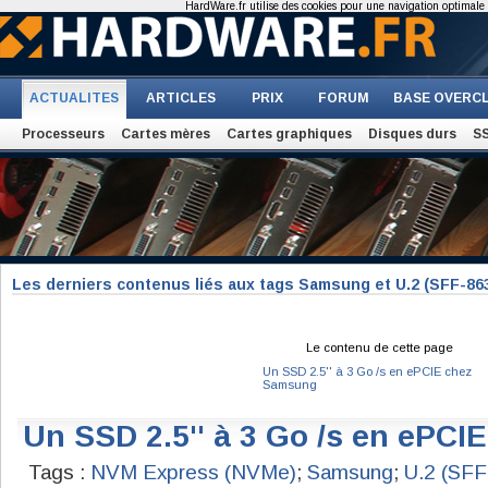
HardWare.fr utilise des cookies pour une navigation optimale et
ACTUALITES
ARTICLES
PRIX
FORUM
BASE OVERC
Processeurs
Cartes mères
Cartes graphiques
Disques durs
S
Les derniers contenus liés aux tags Samsung et U.2 (SFF-86
Le contenu de cette page
Un SSD 2.5'' à 3 Go /s en ePCIE chez
Samsung
Un SSD 2.5'' à 3 Go /s en ePC
Tags :
NVM Express (NVMe)
;
Samsung
;
U.2 (SFF