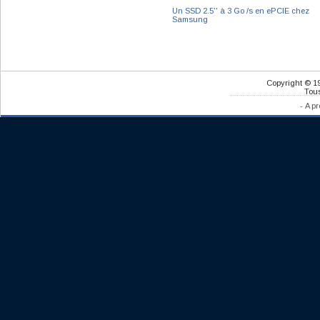
Un SSD 2.5'' à 3 Go /s en ePCIE chez
Samsung
Copyright © 1
Tous
-
A pr