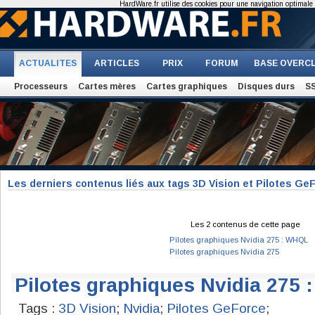
HardWare.fr utilise des cookies pour une navigation optimale et
ACTUALITES
ARTICLES
PRIX
FORUM
BASE OVERC
Processeurs
Cartes mères
Cartes graphiques
Disques durs
S
Les derniers contenus liés aux tags 3D Vision et Pilotes Ge
Les 2 contenus de cette page
Pilotes graphiques Nvidia 275 : WHQL
Pilotes graphiques Nvidia 275
Pilotes graphiques Nvidia 275
Tags :
3D Vision
;
Nvidia
;
Pilotes GeForce
;