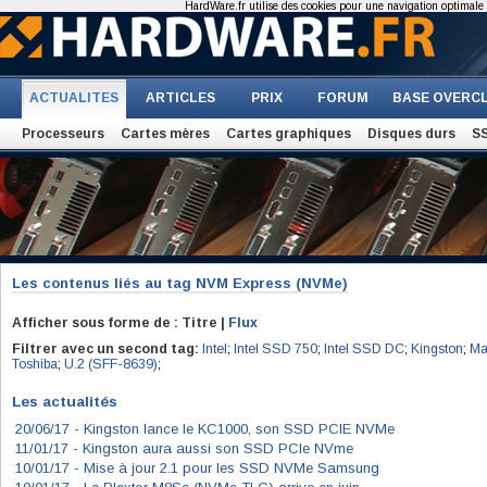
HardWare.fr utilise des cookies pour une navigation optimale et
ACTUALITES
ARTICLES
PRIX
FORUM
BASE OVERC
Processeurs
Cartes mères
Cartes graphiques
Disques durs
S
Les contenus liés au tag
NVM Express (NVMe)
Afficher sous forme de : Titre |
Flux
Filtrer avec un second tag:
Intel
;
Intel SSD 750
;
Intel SSD DC
;
Kingston
;
Ma
Toshiba
;
U.2 (SFF-8639)
;
Les actualités
20/06/17 -
Kingston lance le KC1000, son SSD PCIE NVMe
11/01/17 -
Kingston aura aussi son SSD PCIe NVme
10/01/17 -
Mise à jour 2.1 pour les SSD NVMe Samsung