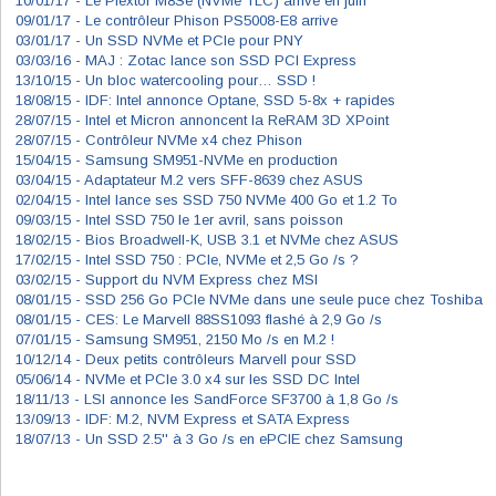
10/01/17 -
Le Plextor M8Se (NVMe TLC) arrive en juin
09/01/17 -
Le contrôleur Phison PS5008-E8 arrive
03/01/17 -
Un SSD NVMe et PCIe pour PNY
03/03/16 -
MAJ : Zotac lance son SSD PCI Express
13/10/15 -
Un bloc watercooling pour… SSD !
18/08/15 -
IDF: Intel annonce Optane, SSD 5-8x + rapides
28/07/15 -
Intel et Micron annoncent la ReRAM 3D XPoint
28/07/15 -
Contrôleur NVMe x4 chez Phison
15/04/15 -
Samsung SM951-NVMe en production
03/04/15 -
Adaptateur M.2 vers SFF-8639 chez ASUS
02/04/15 -
Intel lance ses SSD 750 NVMe 400 Go et 1.2 To
09/03/15 -
Intel SSD 750 le 1er avril, sans poisson
18/02/15 -
Bios Broadwell-K, USB 3.1 et NVMe chez ASUS
17/02/15 -
Intel SSD 750 : PCIe, NVMe et 2,5 Go /s ?
03/02/15 -
Support du NVM Express chez MSI
08/01/15 -
SSD 256 Go PCIe NVMe dans une seule puce chez Toshiba
08/01/15 -
CES: Le Marvell 88SS1093 flashé à 2,9 Go /s
07/01/15 -
Samsung SM951, 2150 Mo /s en M.2 !
10/12/14 -
Deux petits contrôleurs Marvell pour SSD
05/06/14 -
NVMe et PCIe 3.0 x4 sur les SSD DC Intel
18/11/13 -
LSI annonce les SandForce SF3700 à 1,8 Go /s
13/09/13 -
IDF: M.2, NVM Express et SATA Express
18/07/13 -
Un SSD 2.5'' à 3 Go /s en ePCIE chez Samsung