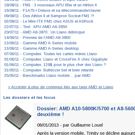
18/08/11 -
FM1 : 3 nouveaux APU 65w et un Athlon II
16/08/11 -
F1A75-I Deluxe et sa télécommande/clavier
09/08/11 -
Des Athlon II et Sempron Socket FM1 ?!
02/08/11 -
Le Mini-ITX FM1 chez ASUS et ASRock
22/07/11 -
Test : APU AMD A6-3650
20/07/11 -
AMD A8-3870 : Un Llano débloqué
14/06/11 -
Preview de l'AMD A8-3850
13/06/11 -
Gamme AMD A-Series mobile
13/06/11 -
Gamme AMD A-Series desktop
07/06/11 -
Computex: Toutes les cartes-mères Llano
01/06/11 -
Computex: Llano et CrossFire X chez Gigabyte
01/06/11 -
Computex: 129$ pour le plus cher des Llano ?
31/05/11 -
Computex: Bulldozer bel et bien retardé
25/05/11 -
Benchmarks Llano mobile… par AMD
> Accéder à plus de contenus liés aux tags AMD et Llano
Les dossiers et les focus
Dossier: AMD A10-5800K/5700 et A8-560
deuxième !
08/01/2013 - par
Guillaume Louel
Après la version mobile, Trinity se décline aujour