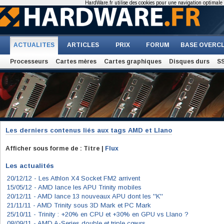
HardWare.fr utilise des cookies pour une navigation optimale et
ACTUALITES
ARTICLES
PRIX
FORUM
BASE OVERC
Processeurs
Cartes mères
Cartes graphiques
Disques durs
S
Les derniers contenus liés aux tags
AMD et Llano
Afficher sous forme de : Titre |
Flux
Les actualités
20/12/12 -
Les Athlon X4 Socket FM2 arrivent
15/05/12 -
AMD lance les APU Trinity mobiles
20/12/11 -
AMD lance 13 nouveaux APU dont les ''K''
21/11/11 -
AMD Trinity sous 3D Mark et PC Mark
25/10/11 -
Trinity : +20% en CPU et +30% en GPU vs Llano ?
08/09/11 -
AMD A-Series double et triple cœurs