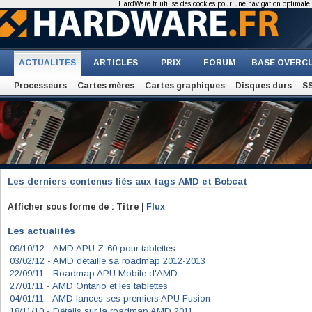
HardWare.fr utilise des cookies pour une navigation optimale et
ACTUALITES
ARTICLES
PRIX
FORUM
BASE OVERC
Processeurs
Cartes mères
Cartes graphiques
Disques durs
S
Les derniers contenus liés aux tags
AMD et Bobcat
Afficher sous forme de : Titre |
Flux
Les actualités
09/10/12 -
AMD APU Z-60 pour tablettes
03/02/12 -
AMD détaille sa roadmap 2012-2013
22/09/11 -
Roadmap APU Mobile d'AMD
27/01/11 -
AMD Ontario et les tablettes
04/01/11 -
AMD lances ses premiers APU Fusion
18/11/10 -
Détails sur la roadmap AMD 2011