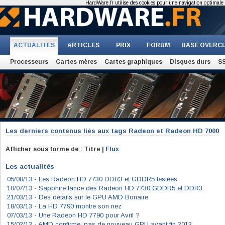
HardWare.fr utilise des cookies pour une navigation optimale et
ACTUALITES
ARTICLES
PRIX
FORUM
BASE OVERC
Processeurs
Cartes mères
Cartes graphiques
Disques durs
S
Les derniers contenus liés aux tags
Radeon et Radeon HD 7000
Afficher sous forme de : Titre |
Flux
Les actualités
05/08/13 -
Les Radeon HD 7730 DDR3 et GDDR5 testées
10/07/13 -
Sapphire lance des Radeon HD 7730 GDDR5 et DDR3
21/03/13 -
Des détails sur le GPU AMD Bonaire
18/03/13 -
La HD 7790 montre son nez
07/03/13 -
Une Radeon HD 7790 pour Avril ?
15/02/13 -
AMD confirme: pas de nouveau GPU avant fin 2013