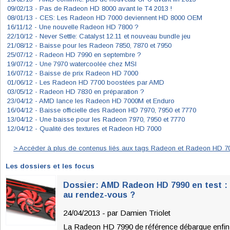
09/02/13 -
Pas de Radeon HD 8000 avant le T4 2013 !
08/01/13 -
CES: Les Radeon HD 7000 deviennent HD 8000 OEM
16/11/12 -
Une nouvelle Radeon HD 7800 ?
22/10/12 -
Never Settle: Catalyst 12.11 et nouveau bundle jeu
21/08/12 -
Baisse pour les Radeon 7850, 7870 et 7950
25/07/12 -
Radeon HD 7990 en septembre ?
19/07/12 -
Une 7970 watercoolée chez MSI
16/07/12 -
Baisse de prix Radeon HD 7000
01/06/12 -
Les Radeon HD 7700 boostées par AMD
03/05/12 -
Radeon HD 7830 en préparation ?
23/04/12 -
AMD lance les Radeon HD 7000M et Enduro
16/04/12 -
Baisse officielle des Radeon HD 7970, 7950 et 7770
13/04/12 -
Une baisse pour les Radeon 7970, 7950 et 7770
12/04/12 -
Qualité des textures et Radeon HD 7000
> Accéder à plus de contenus liés aux tags Radeon et Radeon HD 7
Les dossiers et les focus
Dossier: AMD Radeon HD 7990 en test : 
au rendez-vous ?
24/04/2013 - par
Damien Triolet
La Radeon HD 7990 de référence débarque enfin 