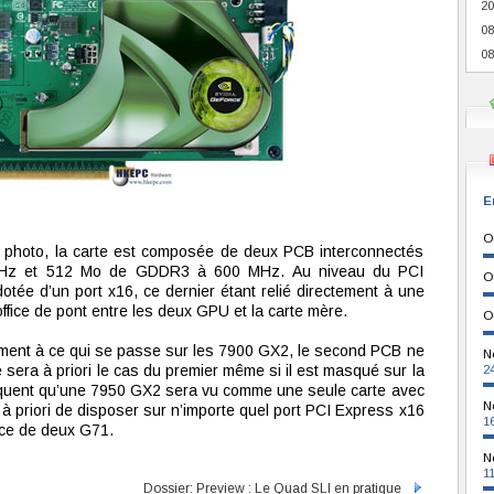
20
08
08
E
O
a photo, la carte est composée de deux PCB interconnectés
 MHz et 512 Mo de GDDR3 à 600 MHz. Au niveau du PCI
O
otée d’un port x16, ce dernier étant relié directement à une
ffice de pont entre les deux GPU et la carte mère.
O
ment à ce qui se passe sur les 7900 GX2, le second PCB ne
N
sera à priori le cas du premier même si il est masqué sur la
2
ndiquent qu’une 7950 GX2 sera vu comme une seule carte avec
N
 à priori de disposer sur n’importe quel port PCI Express x16
1
nce de deux G71.
N
1
Dossier: Preview : Le Quad SLI en pratique