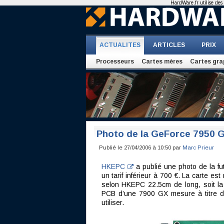
HardWare.fr utilise des 
ACTUALITES
ARTICLES
PRIX
Processeurs
Cartes mères
Cartes gra
Photo de la GeForce 7950 
Publié le 27/04/2006 à 10:50 par
Marc Prieur
HKEPC
a publié une photo de la fu
un tarif inférieur à 700 €. La carte 
selon HKEPC 22.5cm de long, soit l
PCB d’une 7900 GX mesure à titre d
utiliser.