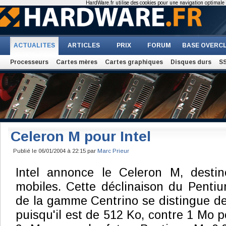
HardWare.fr utilise des cookies pour une navigation optimale et
ACTUALITES
ARTICLES
PRIX
FORUM
BASE OVERC
Processeurs
Cartes mères
Cartes graphiques
Disques durs
S
Celeron M pour Intel
Publié le 06/01/2004 à 22:15 par
Marc Prieur
Intel annonce le Celeron M, desti
mobiles. Cette déclinaison du Pentiu
de la gamme Centrino se distingue de
puisqu'il est de 512 Ko, contre 1 Mo 