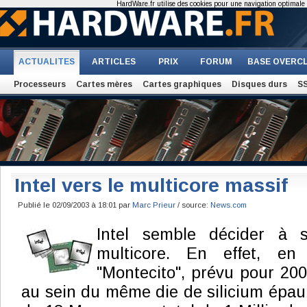
HardWare.fr utilise des cookies pour une navigation optimale et
ACTUALITES
ARTICLES
PRIX
FORUM
BASE OVERC
Processeurs
Cartes mères
Cartes graphiques
Disques durs
S
Intel vers le multicore massif
Publié le 02/09/2003 à 18:01 par
Marc Prieur
/ source:
News.com
Intel semble décider à 
multicore. En effet, en
"Montecito", prévu pour 200
au sein du même die de silicium épau