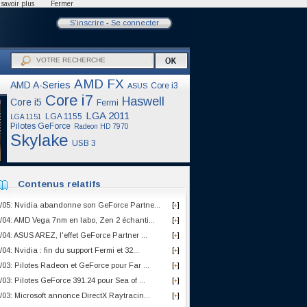
savoir plus
Fermer
S'inscrire
-
Se connecter
AMD FX
AMD A-Series
Core i3
ASUS
Core i7
Haswell
Core i5
Fermi
LGA 2011
LGA 1155
LGA 1151
Pilotes GeForce
Radeon HD 7970
Skylake
USB 3
Contenus relatifs
/05: Nvidia abandonne son GeForce Partne...
[
]
+
/04: AMD Vega 7nm en labo, Zen 2 échanti...
[
]
+
/04: ASUS AREZ, l'effet GeForce Partner ...
[
]
+
/04: Nvidia : fin du support Fermi et 32...
[
]
+
/03: Pilotes Radeon et GeForce pour Far ...
[
]
+
/03: Pilotes GeForce 391.24 pour Sea of ...
[
]
+
/03: Microsoft annonce DirectX Raytracin...
[
]
+