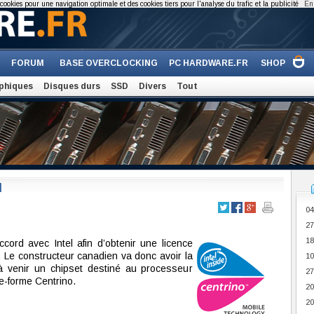
cookies pour une navigation optimale et des cookies tiers pour l'analyse du trafic et la publicité
En 
FORUM
BASE OVERCLOCKING
PC HARDWARE.FR
SHOP
phiques
Disques durs
SSD
Divers
Tout
I
04
27
18
cord avec Intel afin d’obtenir une licence
 Le constructeur canadien va donc avoir la
10
 à venir un chipset destiné au processeur
27
te-forme Centrino.
20
20