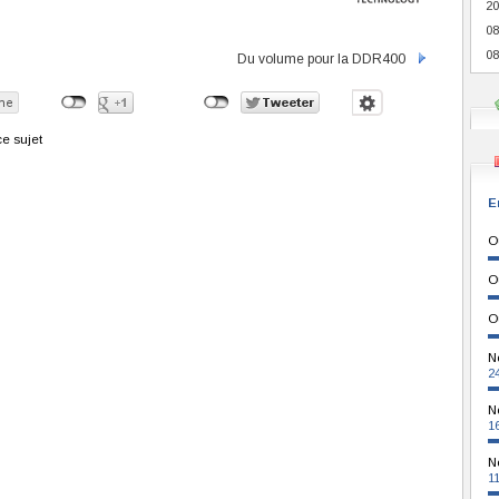
20
08
08
Du volume pour la DDR400
e sujet
E
O
O
O
N
2
N
1
N
1