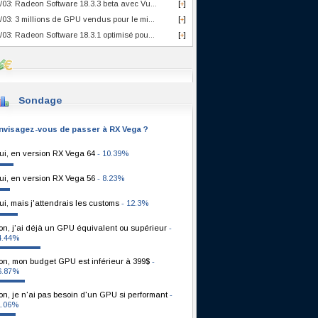
/03: Radeon Software 18.3.3 beta avec Vu...
[
]
+
/03: 3 millions de GPU vendus pour le mi...
[
]
+
/03: Radeon Software 18.3.1 optimisé pou...
[
]
+
Sondage
nvisagez-vous de passer à RX Vega ?
ui, en version RX Vega 64
- 10.39%
ui, en version RX Vega 56
- 8.23%
ui, mais j'attendrais les customs
- 12.3%
on, j'ai déjà un GPU équivalent ou supérieur
-
4.44%
on, mon budget GPU est inférieur à 399$
-
6.87%
on, je n'ai pas besoin d'un GPU si performant
-
1.06%