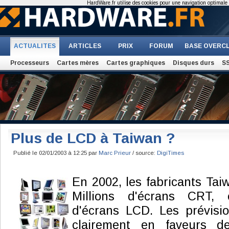
HardWare.fr utilise des cookies pour une navigation optimale et
ACTUALITES
ARTICLES
PRIX
FORUM
BASE OVERC
Processeurs
Cartes mères
Cartes graphiques
Disques durs
S
Plus de LCD à Taiwan ?
Publié le 02/01/2003 à 12:25 par
Marc Prieur
/ source:
DigiTimes
En 2002, les fabricants Taiw
Millions d'écrans CRT, 
d'écrans LCD. Les prévisi
clairement en faveurs d