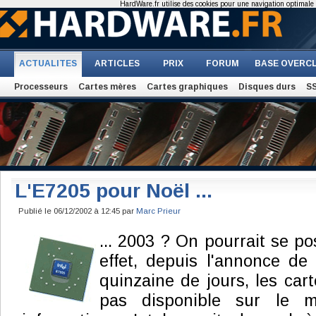
HardWare.fr utilise des cookies pour une navigation optimale et
ACTUALITES
ARTICLES
PRIX
FORUM
BASE OVERC
Processeurs
Cartes mères
Cartes graphiques
Disques durs
S
L'E7205 pour Noël ...
Publié le 06/12/2002 à 12:45 par
Marc Prieur
... 2003 ? On pourrait se po
effet, depuis l'annonce de
quinzaine de jours, les car
pas disponible sur le m