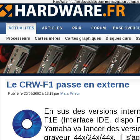
HardWare.fr utilise des cookies pour une navigation optimale et
ACTUALITES
ARTICLES
PRIX
FORUM
BASE OVERC
Processeurs
Cartes mères
Cartes graphiques
Disques durs
S
Le CRW-F1 passe en externe
Publié le 20/06/2002 à 18:19 par
Marc Prieur
En sus des versions inte
F1E (Interface IDE, dispo F
Yamaha va lancer des versi
graveur 44x/24x/44x. Il s'a