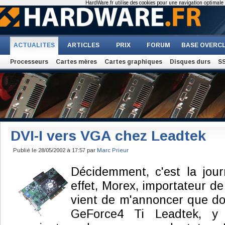
HardWare.fr utilise des cookies pour une navigation optimale et
ACTUALITES
ARTICLES
PRIX
FORUM
BASE OVERC
Processeurs
Cartes mères
Cartes graphiques
Disques durs
S
DVI-I vers VGA chez Leadtek
Publié le 28/05/2002 à 17:57 par
Marc Prieur
Décidemment, c'est la jou
effet, Morex, importateur d
vient de m'annoncer que do
GeForce4 Ti Leadtek, y 