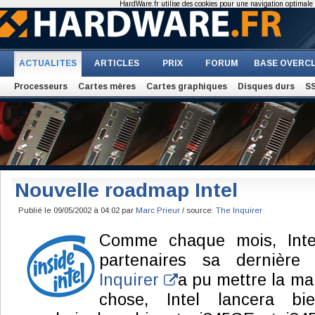
HardWare.fr utilise des cookies pour une navigation optimale et
ACTUALITES
ARTICLES
PRIX
FORUM
BASE OVERC
Processeurs
Cartes mères
Cartes graphiques
Disques durs
S
Nouvelle roadmap Intel
Publié le 09/05/2002 à 04:02 par
Marc Prieur
/ source:
The Inquirer
Comme chaque mois, Inte
partenaires sa dernièr
Inquirer
a pu mettre la ma
chose, Intel lancera b