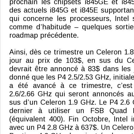
prochain les chipsets i845GE et i84
des actuels i845G et i845E supporta
qui concerne les processeurs, Intel
comme d’habitude – quelques sortie
roadmap précédente.
Ainsi, dès ce trimestre un Celeron 1.8
jour au prix de 103$, en sus du C
devrait être annoncé à 83$ dans les j
donné que les P4 2.5/2.53 GHz, initia
a été avancé à ce trimestre, c’es
2.6/2.66 GHz qui seront annoncés a
sus d’un Celeron 1.9 GHz. Le P4 2.6 G
dernier à utiliser un FSB Qua
(équivalent 400). Fin Octobre, Intel 
avec un P4 2.8 GHz à 637$. Un Celero