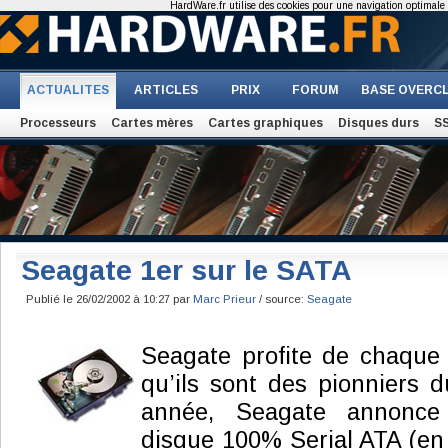
HardWare.fr utilise des cookies pour une navigation optimale et
ACTUALITES
ARTICLES
PRIX
FORUM
BASE OVERC
Processeurs
Cartes mères
Cartes graphiques
Disques durs
S
Seagate 1er sur le SATA
Publié le 26/02/2002 à 10:27 par
Marc Prieur
/ source:
Seagate
Seagate profite de chaque
qu’ils sont des pionniers d
année, Seagate annonce
disque 100% Serial ATA (en n