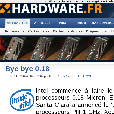
HardWare.fr utilise des cookies pour une navigation optimale et
ACTUALITES
ARTICLES
PRIX
FORUM
BASE OVERC
Processeurs
Cartes mères
Cartes graphiques
Disques durs
S
Bye bye 0.18
Publié le 21/02/2002 à 20:02 par
Marc Prieur
/ source:
Intel PCN
Intel commence à faire l
processeurs 0.18 Micron. En
Santa Clara a annoncé le ‘d
processeurs PIII 1 GHz, Xeo