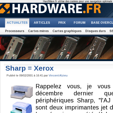
HardWare.fr utilise des cookies pour une navigation optimale et
ACTUALITES
ARTICLES
PRIX
FORUM
BASE OVERC
Processeurs
Cartes mères
Cartes graphiques
Disques durs
S
Sharp = Xerox
Publié le 09/02/2001 à 16:41 par
Vincent Alzieu
Rappelez vous, je vous 
décembre dernier qu
périphériques Sharp, "l'AJ
sont deux imprimantes jet d