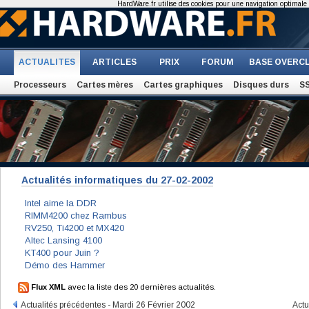
HardWare.fr utilise des cookies pour une navigation optimale et
ACTUALITES
ARTICLES
PRIX
FORUM
BASE OVERC
Processeurs
Cartes mères
Cartes graphiques
Disques durs
S
Actualités informatiques du 27-02-2002
Intel aime la DDR
RIMM4200 chez Rambus
RV250, Ti4200 et MX420
Altec Lansing 4100
KT400 pour Juin ?
Démo des Hammer
Flux XML
avec la liste des 20 dernières actualités.
Actualités précédentes - Mardi 26 Février 2002
Actu