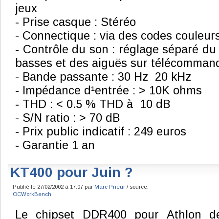
jeux
- Prise casque : Stéréo
- Connectique : via des codes couleur
- Contrôle du son : réglage séparé du
basses et des aiguës sur télécomman
- Bande passante : 30 Hz ­ 20 kHz
- Impédance d¹entrée : > 10K ohms
- THD : < 0.5 % THD à ­ 10 dB
- S/N ratio : > 70 dB
- Prix public indicatif : 249 euros
- Garantie 1 an
KT400 pour Juin ?
Publié le 27/02/2002 à 17:07 par
Marc Prieur
/ source:
OCWorkBench
Le chipset DDR400 pour Athlon de