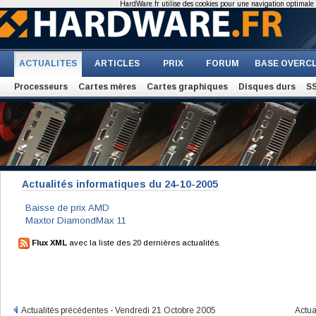
HardWare.fr utilise des cookies pour une navigation optimale et
ACTUALITES
ARTICLES
PRIX
FORUM
BASE OVERC
Processeurs
Cartes mères
Cartes graphiques
Disques durs
S
Actualités informatiques du 24-10-2005
Baisse de prix AMD
Maxtor DiamondMax 11
Flux XML
avec la liste des 20 dernières actualités.
Actualités précédentes - Vendredi 21 Octobre 2005
Actua