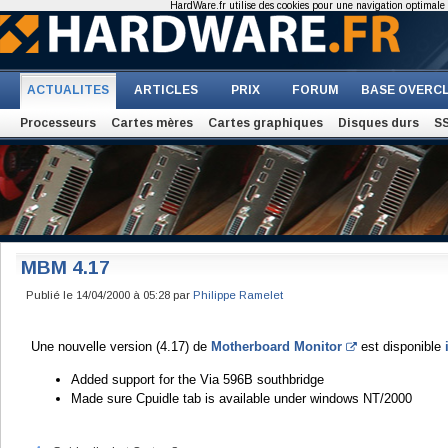
HardWare.fr utilise des cookies pour une navigation optimale et
ACTUALITES
ARTICLES
PRIX
FORUM
BASE OVERC
Processeurs
Cartes mères
Cartes graphiques
Disques durs
S
MBM 4.17
Publié le 14/04/2000 à 05:28 par
Philippe Ramelet
Une nouvelle version (4.17) de
Motherboard Monitor
est disponible
Added support for the Via 596B southbridge
Made sure Cpuidle tab is available under windows NT/2000