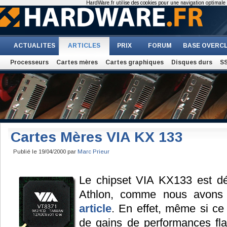
HardWare.fr utilise des cookies pour une navigation optimale et
ACTUALITES
ARTICLES
PRIX
FORUM
BASE OVERC
Processeurs
Cartes mères
Cartes graphiques
Disques durs
S
Cartes Mères VIA KX 133
Publié le 19/04/2000 par
Marc Prieur
Le chipset VIA KX133 est dé
Athlon, comme nous avons
article
. En effet, même si ce
de gains de performances fla