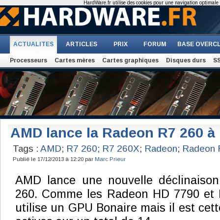
HardWare.fr utilise des cookies pour une navigation optimale et
ACTUALITES
ARTICLES
PRIX
FORUM
BASE OVERC
Processeurs
Cartes mères
Cartes graphiques
Disques durs
S
AMD lance la Radeon R7 260 à 
Tags :
AMD
;
R7 260
;
R7 260X
;
Radeon
;
Radeon 
Publié le 17/12/2013 à 12:20 par
Marc Prieur
AMD lance une nouvelle déclinaiso
260. Comme les Radeon HD 7790 et 
utilise un GPU Bonaire mais il est cett