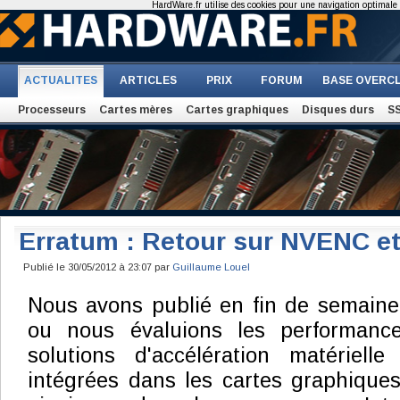
HardWare.fr utilise des cookies pour une navigation optimale et
ACTUALITES
ARTICLES
PRIX
FORUM
BASE OVERC
Processeurs
Cartes mères
Cartes graphiques
Disques durs
S
Erratum : Retour sur NVENC e
Publié le 30/05/2012 à 23:07 par
Guillaume Louel
Nous avons publié en fin de semaine 
ou nous évaluions les performance
solutions d'accélération matériell
intégrées dans les cartes graphiqu