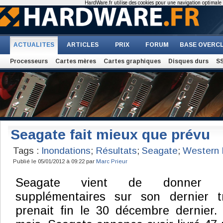
HardWare.fr utilise des cookies pour une navigation optimale et
ACTUALITES
ARTICLES
PRIX
FORUM
BASE OVERC
Processeurs
Cartes mères
Cartes graphiques
Disques durs
S
Seagate fait mieux que prévu
Tags :
Inondations
;
Résultats
;
Seagate
;
Western D
Publié le 05/01/2012 à 09:22 par
Marc Prieur
Seagate vient de donner qu
supplémentaires sur son dernier tr
prenait fin le 30 décembre dernier.