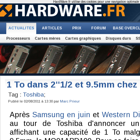
HardWare.fr utilise des cookies pour une navigation optimale et
ACTUALITES
ARTICLES
PRIX
FORUM
BASE OVERC
Processeurs
Cartes mères
Cartes graphiques
Disques durs
S
1 To dans 2''1/2 et 9.5mm chez
Tag :
Toshiba
;
Publié le 02/08/2011 à 13:30 par
Marc Prieur
Après
Samsung en juin
et
Western Dig
au tour de Toshiba d'annoncer un
affichant une capacité de 1 To mal