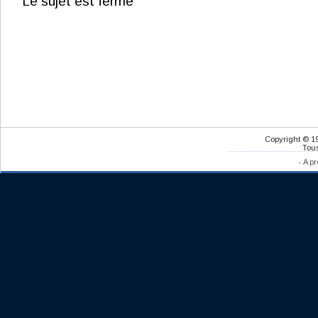
Le sujet est fermé
Copyright © 1
Tous
-
A pr