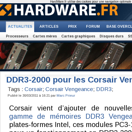
HardWare.fr utilise des cookies pour une navigation optimale et
ACTUALITES
ARTICLES
PRIX
FORUM
BASE OVERC
Processeurs
Cartes mères
Cartes graphiques
Disques durs
S
DDR3-2000 pour les Corsair V
Tags :
Corsair
;
Corsair Vengeance
;
DDR3
;
Publié le 30/03/2011 à 16:21 par
Marc Prieur
Corsair vient d’ajouter de nouvel
gamme de mémoires DDR3 Vengea
plates-formes Intel, ces modules PC3-