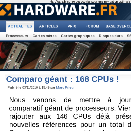
HardWare.fr utilise des cookies pour une navigation optimale et
ACTUALITES
ARTICLES
PRIX
FORUM
BASE OVERC
Processeurs
Cartes mères
Cartes graphiques
Disques durs
S
Comparo géant : 168 CPUs !
Publié le 03/11/2010 à 15:49 par
Marc Prieur
Nous venons de mettre à jour
comparatif géant de processeurs. Vie
rajouter aux 146 CPUs déjà prés
nouvelles références pour un total 