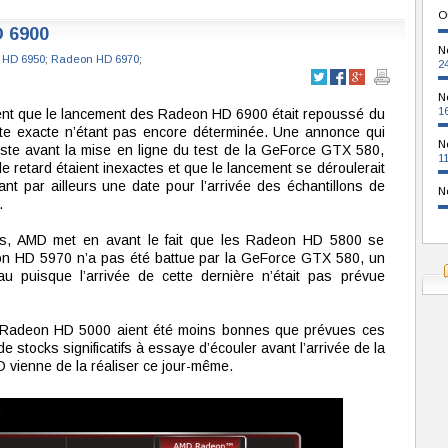
O
 6900
N
 HD 6950
;
Radeon HD 6970
;
2
N
1
ment que le lancement des Radeon HD 6900 était repoussé du
te exacte n’étant pas encore déterminée. Une annonce qui
N
uste avant la mise en ligne du test de la GeForce GTX 580,
1
retard étaient inexactes et que le lancement se déroulerait
t par ailleurs une date pour l’arrivée des échantillons de
N
.
ans, AMD met en avant le fait que les Radeon HD 5800 se
eon HD 5970 n’a pas été battue par la GeForce GTX 580, un
 puisque l’arrivée de cette dernière n’était pas prévue
de Radeon HD 5000 aient été moins bonnes que prévues ces
e stocks significatifs à essaye d’écouler avant l’arrivée de la
 vienne de la réaliser ce jour-même.