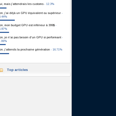
ui, mais j'attendrais les customs
- 12.3%
on, j'ai déjà un GPU équivalent ou supérieur
-
4.44%
on, mon budget GPU est inférieur à 399$
-
6.87%
on, je n'ai pas besoin d'un GPU si performant
-
1.06%
on, j'attends la prochaine génération
- 16.71%
Top articles