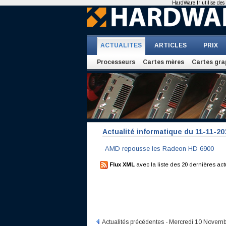
HardWare.fr utilise des 
ACTUALITES
ARTICLES
PRIX
Processeurs
Cartes mères
Cartes gra
Actualité informatique du 11-11-20
AMD repousse les Radeon HD 6900
Flux XML
avec la liste des 20 dernières act
Actualités précédentes - Mercredi 10 Novem