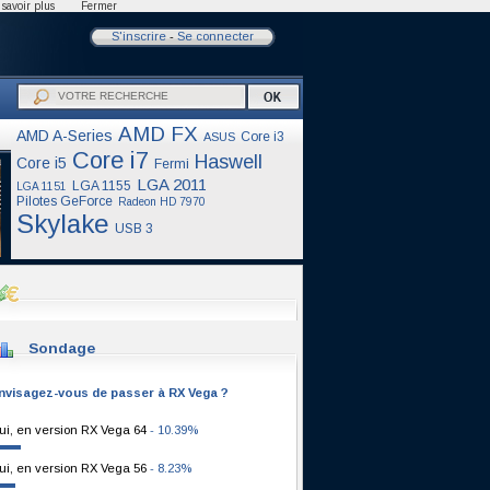
savoir plus
Fermer
S'inscrire
-
Se connecter
AMD FX
AMD A-Series
Core i3
ASUS
Core i7
Haswell
Core i5
Fermi
LGA 2011
LGA 1155
LGA 1151
Pilotes GeForce
Radeon HD 7970
Skylake
USB 3
Sondage
nvisagez-vous de passer à RX Vega ?
ui, en version RX Vega 64
- 10.39%
ui, en version RX Vega 56
- 8.23%