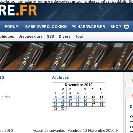
cookies pour une navigation optimale et des cookies tiers pour l'analyse du trafic et la publicité
En 
FORUM
BASE OVERCLOCKING
PC HARDWARE.FR
SHOP
phiques
Disques durs
SSD
Divers
Tout
10
Archives
Novembre 2010
L
M
M
J
V
S
D
1
2
3
4
5
6
7
ualités.
8
9
10
11
12
13
14
15
16
17
18
19
20
21
22
23
24
25
26
27
28
E
29
30
O
O
bre 2010
Actualités suivantes - Vendredi 12 Novembre 2010