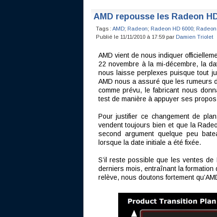
AMD repousse les Radeon HD
Tags :
AMD
;
Radeon
;
Radeon HD 6000
;
Radeon
Publié le 11/11/2010 à 17:59 par
Damien Triolet
AMD vient de nous indiquer officielle
22 novembre à la mi-décembre, la da
nous laisse perplexes puisque tout j
AMD nous a assuré que les rumeurs de 
comme prévu, le fabricant nous donnan
test de manière à appuyer ses propos
Pour justifier ce changement de pl
vendent toujours bien et que la Rad
second argument quelque peu bateau
lorsque la date initiale a été fixée.
S’il reste possible que les ventes 
derniers mois, entraînant la formation d
relève, nous doutons fortement qu’AMD