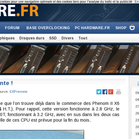
cookies pour une navigation optimale et des cookies tiers pour l'analyse du trafic et la publicité
En 
FORUM
BASE OVERCLOCKING
PC HARDWARE.FR
SHOP
phiques
Disques durs
SSD
Divers
Tout
nte !
ource:
EXPreview
09
04
ne que l’on trouve déjà dans le commerce des Phenom II X6
27
.T.). Pour rappel, cette version fonctionne à 2.8 GHz, le
26
0T, fonctionnant à 3.2 GHz, avec en sus dans les deux cas
lle de ces CPU est prévue pour la fin du mois.
23
20
19