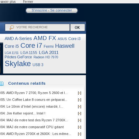
savoir plus
Fermer
S'inscrire
-
Se connecter
AMD FX
AMD A-Series
Core i3
ASUS
Core i7
Haswell
Core i5
Fermi
LGA 2011
LGA 1155
LGA 1151
Pilotes GeForce
Radeon HD 7970
Skylake
USB 3
Contenus relatifs
/05: AMD Ryzen 7 2700, Ryzen 5 2600 et I...
[
]
+
/05: Un Coffee Lake 8 coeurs en préparat...
[
]
+
/04: Le 10nm d'Intel (encore) retardé, l...
[
]
+
/04: Jim Keller rejoint... Intel !
[
]
+
/04: MAJ de notre test des Ryzen 7 2700X...
[
]
+
/04: MAJ de notre comparatif CPU géant
[
]
+
/04: AMD Ryzen 2700X et 2600X : Les même...
[
]
+