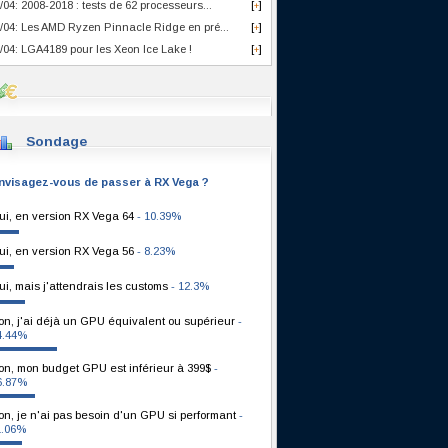
/04: 2008-2018 : tests de 62 processeurs...
[
]
+
/04: Les AMD Ryzen Pinnacle Ridge en pré...
[
]
+
/04: LGA4189 pour les Xeon Ice Lake !
[
]
+
Sondage
nvisagez-vous de passer à RX Vega ?
ui, en version RX Vega 64
- 10.39%
ui, en version RX Vega 56
- 8.23%
ui, mais j'attendrais les customs
- 12.3%
on, j'ai déjà un GPU équivalent ou supérieur
-
4.44%
on, mon budget GPU est inférieur à 399$
-
6.87%
on, je n'ai pas besoin d'un GPU si performant
-
1.06%