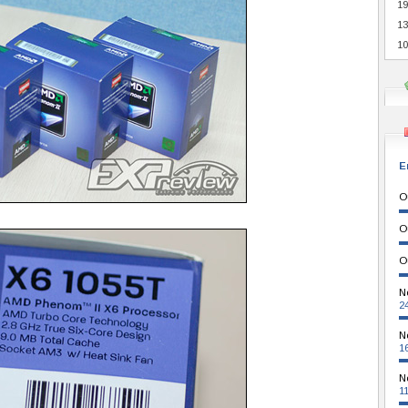
19
13
10
E
O
O
O
N
2
N
1
N
1