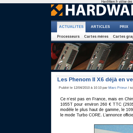
HardWare.fr utilise des 
ACTUALITES
ARTICLES
PRIX
Processeurs
Cartes mères
Cartes gra
Les Phenom II X6 déjà en ve
Publié le 12/04/2010 à 10:10 par
Marc Prieur
/ s
Ce n’est pas en France, mais en Chi
1055T pour environ 260 € TTC (293$ H
modèle le plus haut de gamme, le 109
le mode Turbo CORE. L’annonce officie